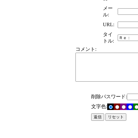
メー
ル:
URL:
タイ
トル:
コメント:
削除パスワード:
文字色: