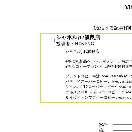
M
[返信する記事] 
シャネルj12優良店
投稿者：NFNFNG
シャネルj12優良店

◆冬です新品ベルト、マフラー、時計コ
◆弊店コピーブランドは送料手数料無料
ブランドコピー時計:www.supakai.co
パネライスーパーコピー: www.urisale
シャネルj12スーパーコピー: www.urisa
エルメスベルトスーパーコピー : www.sup
ルイヴィトンマフラーコピー:www.supaka
お名
前: