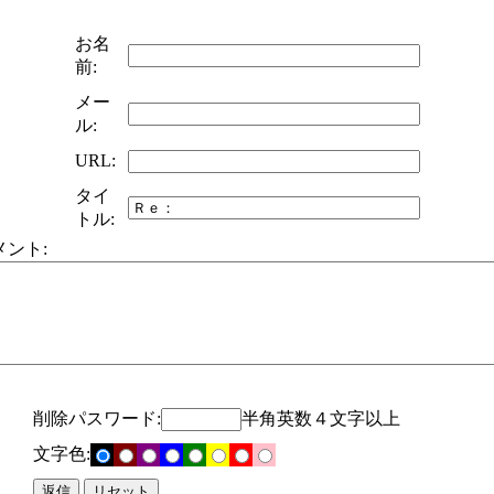
お名
前:
メー
ル:
URL:
タイ
トル:
メント:
削除パスワード:
半角英数４文字以上
文字色: