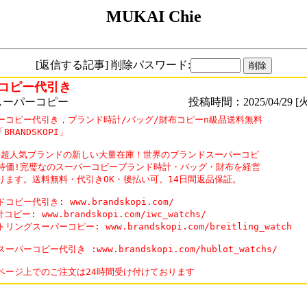
MUKAI Chie
[返信する記事] 削除パスワード:
コピー代引き
スーパーコピー
投稿時間：2025/04/29 [火
ーコピー代引き，ブランド時計/バッグ/財布コピーn級品送料無料

BRANDSKOPI」

5年超人気ブランドの新しい大量在庫！世界のブランドスーパーコピ

特価!完璧なのスーパーコピーブランド時計・バッグ・財布を経営

ります。送料無料・代引きOK・後払い可。14日間返品保証。

コピー代引き: www.brandskopi.com/

コピー: www.brandskopi.com/iwc_watchs/

リングスーパーコピー: www.brandskopi.com/breitling_watch

ーパーコピー代引き :www.brandskopi.com/hublot_watchs/

ページ上でのご注文は24時間受け付けております 