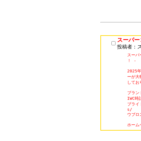
スーパー
投稿者：
スーパ
！ - 「
202
ーが大
してお
ブランド
IWC時計
ブライト
s/

ウブロス
ホーム