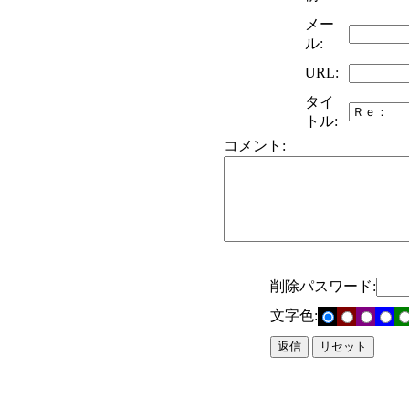
メー
ル:
URL:
タイ
トル:
コメント:
削除パスワード:
文字色: