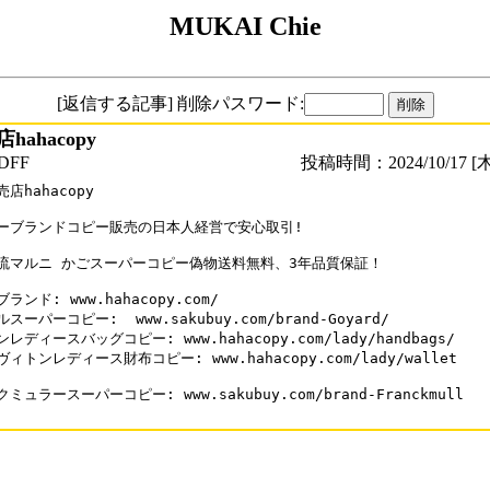
MUKAI Chie
[返信する記事] 削除パスワード:
ahacopy
DFF
投稿時間：2024/10/17 [木
店hahacopy

ーブランドコピー販売の日本人経営で安心取引!

流マルニ かごスーパーコピー偽物送料無料、3年品質保証！

ランド: www.hahacopy.com/

スーパーコピー:  www.sakubuy.com/brand-Goyard/

レディースバッグコピー: www.hahacopy.com/lady/handbags/

ィトンレディース財布コピー: www.hahacopy.com/lady/wallet

ミュラースーパーコピー: www.sakubuy.com/brand-Franckmull
