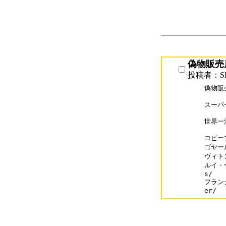
偽物販売店h
投稿者：S
偽物販売
スーパ
世界一
コピーブ
ゴヤール
ヴィトン
ルイ・ヴ
s/

フランク
er/