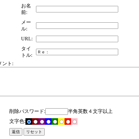
お名
前:
メー
ル:
URL:
タイ
トル:
メント:
削除パスワード:
半角英数４文字以上
文字色: