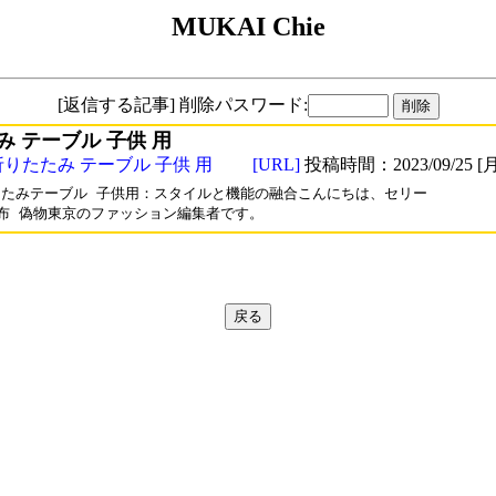
MUKAI Chie
[返信する記事] 削除パスワード:
み テーブル 子供 用
折りたたみ テーブル 子供 用
[URL]
投稿時間：2023/09/25 [月
たみテーブル 子供用：スタイルと機能の融合こんにちは、セリー

布 偽物東京のファッション編集者です。