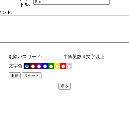
トル:
メント:
削除パスワード:
半角英数４文字以上
文字色: