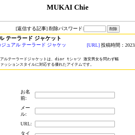
MUKAI Chie
[返信する記事] 削除パスワード:
ル テーラード ジャケット
カジュアル テーラード ジャケッ
[URL]
投稿時間：2023/0
アルテーラードジャケットは、dior tシャツ 激安男女を問わず幅

ァッションスタイルに対応する優れたアイテムです。
お名
前:
メー
ル:
URL:
タイ