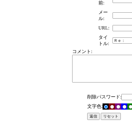
前:
メー
ル:
URL:
タイ
トル:
コメント:
削除パスワード:
文字色: