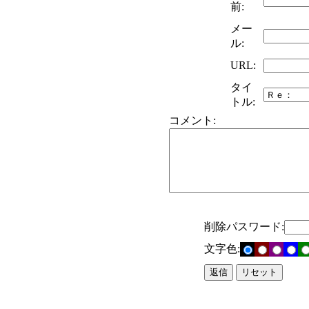
前:
メー
ル:
URL:
タイ
トル:
コメント:
削除パスワード:
文字色: