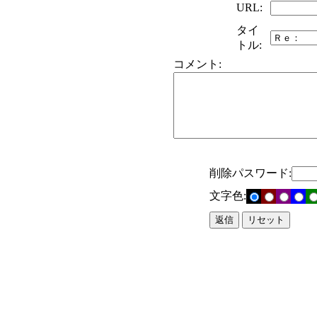
URL:
タイ
トル:
コメント:
削除パスワード:
文字色: