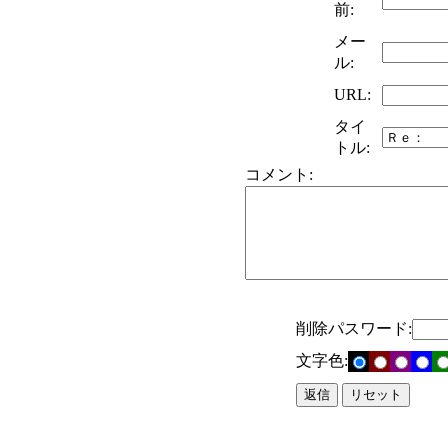
前:
メー
ル:
URL:
タイ
トル:
コメント:
削除パスワード:
文字色: